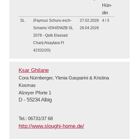
Hün­
din
SL
(Fayrouz Schuru-esch-
27.02.2026
4 / 3
Schams VDH/DWZB SL
28.04.2026
2078 - Qalb Elassad
Charij Alsaytara FI
42332/20)
Ksar Ghilane
Cora Nürnberger, Ylenia Gasparini & Kristina
Kosmas
Alzeyer Pforte 1
D - 55234 Albig
Tel.: 06731/37 68
http://www.sloughi-home.de/