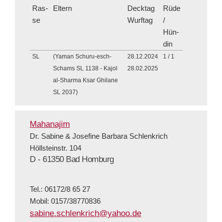
Ras­
Eltern
Deck­tag
Rüde
se
Wurf­tag
/
Hün­
din
SL
(Yaman Schuru-esch-
28.12.2024
1 / 1
Schams SL 1138 - Kajol
28.02.2025
al-Sharma Ksar Ghilane
SL 2037)
Mahanajim
Dr. Sabine & Josefine Barbara Schlenkrich
Höllsteinstr. 104
D - 61350 Bad Homburg
Tel.: 06172/8 65 27
Mobil: 0157/38770836
sabine.schlenkrich@yahoo.de