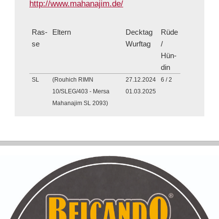
http://www.mahanajim.de/
Ras­
Eltern
Deck­tag
Rüde
se
Wurf­tag
/
Hün­
din
SL
(Rouhich RIMN
27.12.2024
6 / 2
10/SLEG/403 - Mersa
01.03.2025
Mahanajim SL 2093)