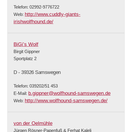
Telefon: 02992-9776722
http://www.cuddly-giants-
Web:
irishwolfhound.de/
BiGi’s Wolf
Birgit Gippner
Sportplatz 2
D - 39326 Samswegen
Telefon: 039202/51 453
b.gippner@wolfhound-samswegen.de
E-Mail:
http://www.wolfhound-samswegen.de/
Web:
von der Oelmühle
Jürgen Rösner-Papenfuß & Ferhat Kaleli