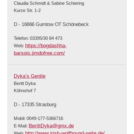
Claudia Schmidt & Sabine Schiering
Kurze Str. 1-2
D - 16866 Gumtow OT Schönebeck
Telefon: 03395/30 84 473
https://bogdashha-
Web:
barsois.jimdofree.com/
Dyka’s Gentle
Beritt Dyka
Köhnshof 7
D - 17335 Strasburg
Mobil: 0049-177-5366716
BerittDyka@gmx.de
E-Mail:
http://www.irish-wolfhound-seite.de/
Web: