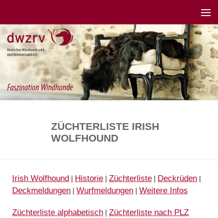
ZÜCHTERLISTE IRISH
WOLFHOUND
Irish Wolfhound
Historie
Züchterliste
Deckrüden
|
|
|
|
Deckmeldungen
Wurfmeldungen
Weitere Infos
|
|
Züchterliste alphabetisch
Züchterliste nach PLZ
|