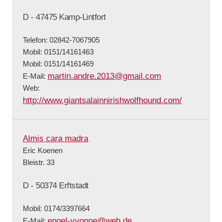
D - 47475 Kamp-Lintfort
Telefon: 02842-7067905
Mobil: 0151/14161463
Mobil: 0151/14161469
martin.andre.2013@gmail.com
E-Mail:
Web:
http://www.giantsalainnirishwolfhound.com/
Almis cara madra
Eric Koenen
Bleistr. 33
D - 50374 Erftstadt
Mobil: 0174/3397664
engel-yvonne@web.de
E-Mail: