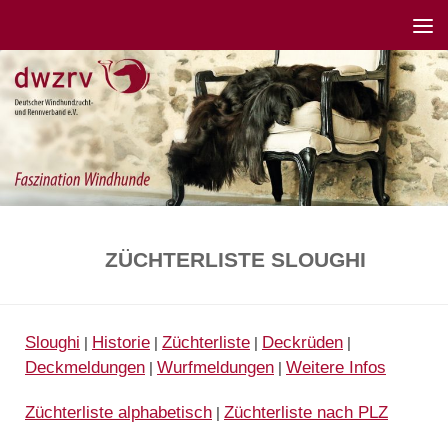
ZÜCHTERLISTE SLOUGHI
Sloughi
Historie
Züchterliste
Deckrüden
|
|
|
|
Deckmeldungen
Wurfmeldungen
Weitere Infos
|
|
Züchterliste alphabetisch
Züchterliste nach PLZ
|