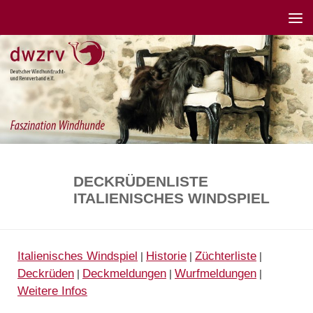
DECKRÜDENLISTE
ITALIENISCHES WINDSPIEL
Italienisches Windspiel
Historie
Züchterliste
|
|
|
Deckrüden
Deckmeldungen
Wurfmeldungen
|
|
|
Weitere Infos