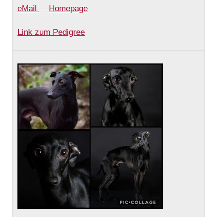
eMail
Homepage
–
Link zum Pedigree