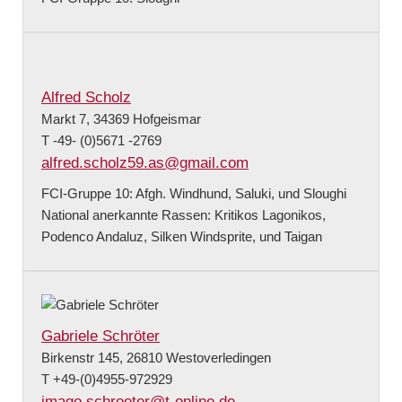
Alfred Scholz
Markt 7, 34369 Hofgeismar
T -49- (0)5671 -2769
alfred.scholz59.as@gmail.com
FCI-Gruppe 10: Afgh. Windhund, Saluki, und Sloughi
National anerkannte Rassen: Kritikos Lagonikos,
Podenco Andaluz, Silken Windsprite, und Taigan
Gabriele Schröter
Birkenstr 145, 26810 Westoverledingen
T +49-(0)4955-972929
imago.schroeter@t-online.de