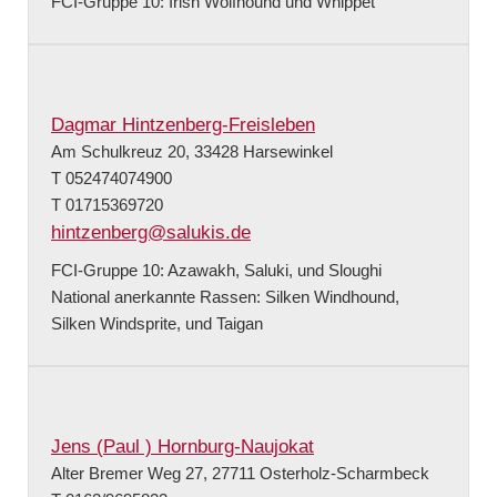
FCI-Gruppe 10: Irish Wolfhound und Whippet
Dagmar Hintzenberg-Freisleben
Am Schulkreuz 20, 33428 Harsewinkel
T 052474074900
T 01715369720
hintzenberg@salukis.de
FCI-Gruppe 10: Azawakh, Saluki, und Sloughi
National anerkannte Rassen: Silken Windhound,
Silken Windsprite, und Taigan
Jens (Paul ) Hornburg-Naujokat
Alter Bremer Weg 27, 27711 Osterholz-Scharmbeck