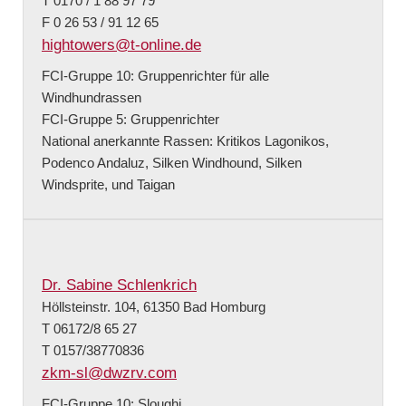
T 0170 / 1 88 97 79
F 0 26 53 / 91 12 65
hightowers@t-online.de
FCI-Gruppe 10: Gruppenrichter für alle
Windhundrassen
FCI-Gruppe 5: Gruppenrichter
National anerkannte Rassen: Kritikos Lagonikos,
Podenco Andaluz, Silken Windhound, Silken
Windsprite, und Taigan
Dr. Sabine Schlenkrich
Höllsteinstr. 104, 61350 Bad Homburg
T 06172/8 65 27
T 0157/38770836
zkm-sl@dwzrv.com
FCI-Gruppe 10: Sloughi