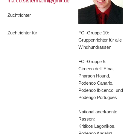
marco.sistermann@gmx.de
Zuchtrichter
Zuchtrichter für
FCI-Gruppe 10:
Gruppenrichter für alle
Windhundrassen
FCI-Gruppe 5:
Cirneco dell 'Etna,
Pharaoh Hound,
Podenco Canario,
Podenco Ibicenco, und
Podengo Português
National anerkannte
Rassen:
Kritikos Lagonikos,
Podenco Andaluz,