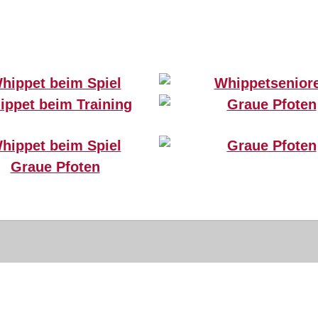
Golden Peanuts Candyman (14 Jahre) beim Spiel Copyright: Jürgen Bürger
Golden Peanuts Candyman (14 Jahre) beim Training Copyright: Jürgen Bürger
Golden Peanuts Candyman (14 Jahre) beim Spiel Copyright: Jürgen Bürger
Greyhound April bei der Rückengymnastik, Copyright: Christiane Schneitler