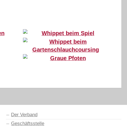
Whippetsenioren (15 Jahre alt) Copyright: Jürgen Bürger
Golden Peanuts Candyman (14 Jahre) beim Spiel Copyright: Jürgen Bürger
Greyhound April mit der Rettungsdecke, Copyright: Christiane Schneitler
Koseilata’s Unplugged Love (10 Jahre alt) beim „Gartenschlauchscoursing“ Copyright: Jürgen Bürger
Greyhound April über die Leiter, Copyright: Christiane Schneitler
Greyhound April am Reifen, Copyright: Christiane Schneitler
Der Verband
Geschäftsstelle