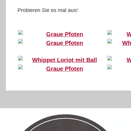
Probieren Sie es mal aus!
Greyhound April über Bürstenhürden, Copyright: Christiane Schneitler
Greyhound April am Flattervorhang, Copyright: Christiane Schneitler
Whippet Koseilata’s Unplugged Love (15 Jahre alt) Copyright: Jürgen Bürger
Greyhound April am Tunnel, Copyright: Christiane Schneitler