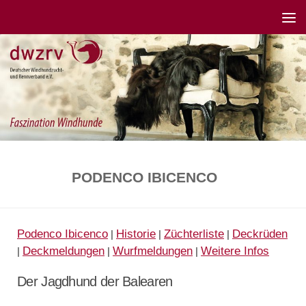
PODENCO IBICENCO
Podenco Ibicenco
Historie
Züchterliste
Deckrüden
|
|
|
Deckmeldungen
Wurfmeldungen
Weitere Infos
|
|
|
Der Jagdhund der Balearen