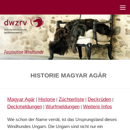
HISTORIE MAGYAR AGÁR
Magyar Agár
Historie
Züchterliste
Deckrüden
|
|
|
|
Deckmeldungen
Wurfmeldungen
Weitere Infos
|
|
Wie schon der Name verrät, ist das Ursprungsland dieses
Windhundes Ungarn. Die Ungarn sind nicht nur ein