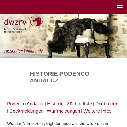
HISTORIE PODENCO
ANDALUZ
Podenco Andaluz
Historie
Züchterliste
Deckrüden
|
|
|
Deckmeldungen
Wurfmeldungen
Weitere Infos
|
|
|
Wie der Name zeigt, liegt der geografische Ursprung im