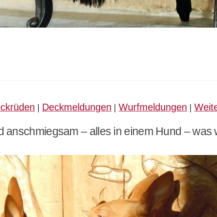
ckrüden
Deckmeldungen
Wurfmeldungen
Weite
|
|
|
 und anschmiegsam – alles in einem Hund – was