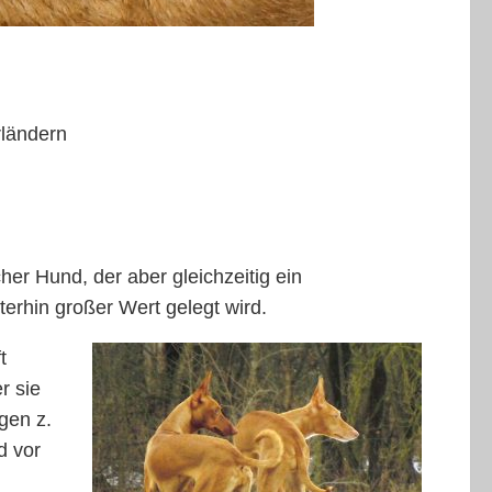
rländern
cher Hund, der aber gleichzeitig ein
erhin großer Wert gelegt wird.
t
r sie
gen z.
d vor