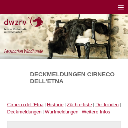
DECKMELDUNGEN CIRNECO
DELL’ETNA
Cirneco dell’Etna
Historie
Züchterliste
Deckrüden
|
|
|
|
Deckmeldungen
Wurfmeldungen
Weitere Infos
|
|