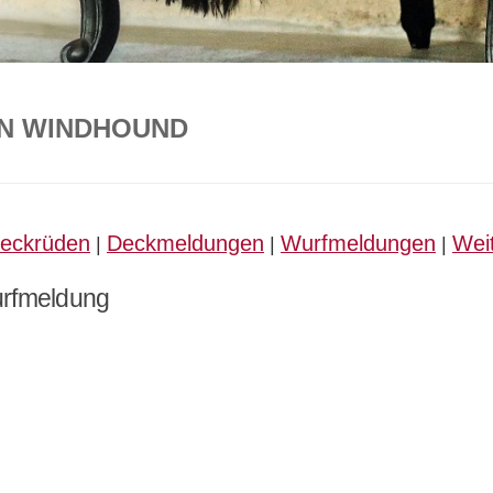
N WINDHOUND
eckrüden
Deckmeldungen
Wurfmeldungen
Weit
|
|
|
Wurfmeldung