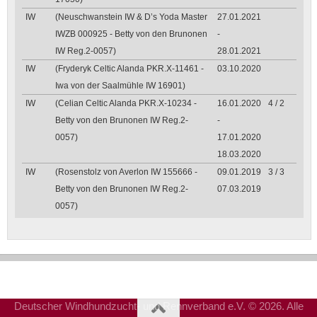
IW
(Neuschwanstein IW & D’s Yoda Master
27.01.2021
IWZB 000925 - Betty von den Brunonen
-
IW Reg.2-0057)
28.01.2021
IW
(Fryderyk Celtic Alanda PKR.X-11461 -
03.10.2020
Iwa von der Saalmühle IW 16901)
IW
(Celian Celtic Alanda PKR.X-10234 -
16.01.2020
4 / 2
Betty von den Brunonen IW Reg.2-
-
0057)
17.01.2020
18.03.2020
IW
(Rosenstolz von Averlon IW 155666 -
09.01.2019
3 / 3
Betty von den Brunonen IW Reg.2-
07.03.2019
0057)
Deutscher Windhundzucht- und Rennverband e.V. © 2026. Alle