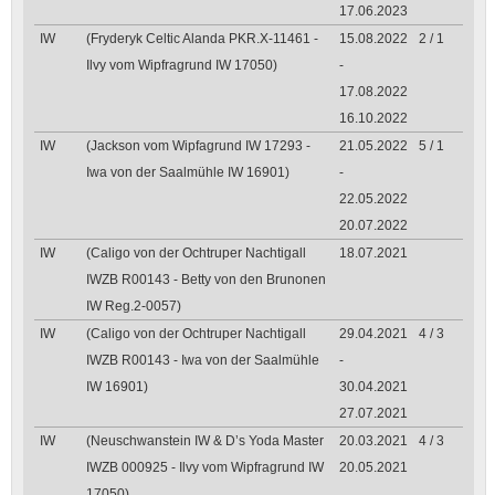
17.06.2023
IW
(Fryderyk Celtic Alanda PKR.X-11461 -
15.08.2022
2 / 1
Ilvy vom Wipfragrund IW 17050)
-
17.08.2022
16.10.2022
IW
(Jackson vom Wipfagrund IW 17293 -
21.05.2022
5 / 1
Iwa von der Saalmühle IW 16901)
-
22.05.2022
20.07.2022
IW
(Caligo von der Ochtruper Nachtigall
18.07.2021
IWZB R00143 - Betty von den Brunonen
IW Reg.2-0057)
IW
(Caligo von der Ochtruper Nachtigall
29.04.2021
4 / 3
IWZB R00143 - Iwa von der Saalmühle
-
IW 16901)
30.04.2021
27.07.2021
IW
(Neuschwanstein IW & D’s Yoda Master
20.03.2021
4 / 3
IWZB 000925 - Ilvy vom Wipfragrund IW
20.05.2021
17050)