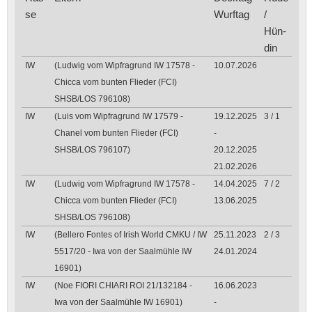
se
Wurf­tag
/
Hün­
din
IW
(Ludwig vom Wipfragrund IW 17578 -
10.07.2026
Chicca vom bunten Flieder (FCI)
SHSB/LOS 796108)
IW
(Luis vom Wipfragrund IW 17579 -
19.12.2025
3 / 1
Chanel vom bunten Flieder (FCI)
-
SHSB/LOS 796107)
20.12.2025
21.02.2026
IW
(Ludwig vom Wipfragrund IW 17578 -
14.04.2025
7 / 2
Chicca vom bunten Flieder (FCI)
13.06.2025
SHSB/LOS 796108)
IW
(Bellero Fontes of Irish World CMKU / IW
25.11.2023
2 / 3
5517/20 - Iwa von der Saalmühle IW
24.01.2024
16901)
IW
(Noe FIORI CHIARI ROI 21/132184 -
16.06.2023
Iwa von der Saalmühle IW 16901)
-