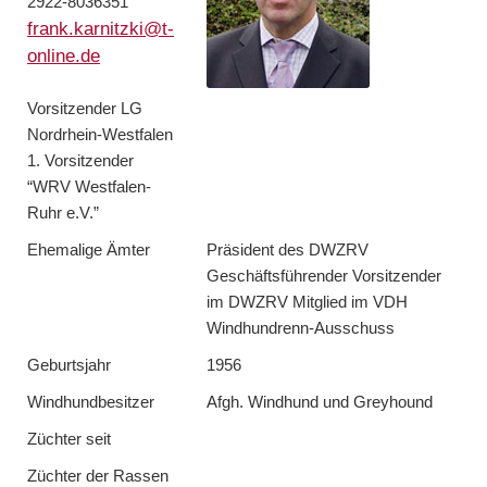
2922-8036351
frank.karnitzki@t-
online.de
Vorsitzender LG
Nordrhein-Westfalen
1. Vorsitzender
“WRV Westfalen-
Ruhr e.V.”
Ehemalige Ämter
Präsident des DWZRV
Geschäftsführender Vorsitzender
im DWZRV Mitglied im VDH
Windhundrenn-Ausschuss
Geburtsjahr
1956
Windhundbesitzer
Afgh. Windhund und Greyhound
Züchter seit
Züchter der Rassen