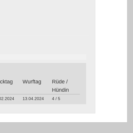
ck­tag
Wurf­tag
Rüde /
Hün­din
02.2024
13.04.2024
4 / 5