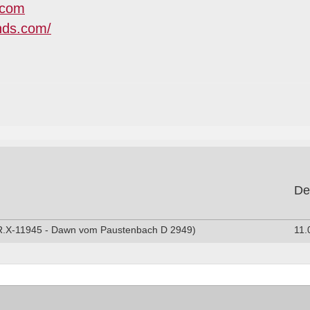
.com
unds.com/
De
R.X-11945 - Dawn vom Paustenbach D 2949)
11.