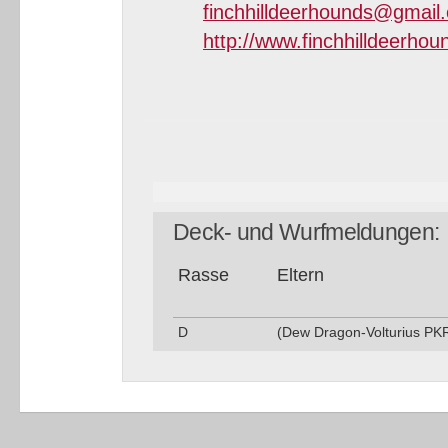
finchhilldeerhounds@gmail
http://www.finchhilldeerho
Deck- und Wurfmeldungen:
Ras­se
Eltern
D
(Dew Dragon-Volturius PK