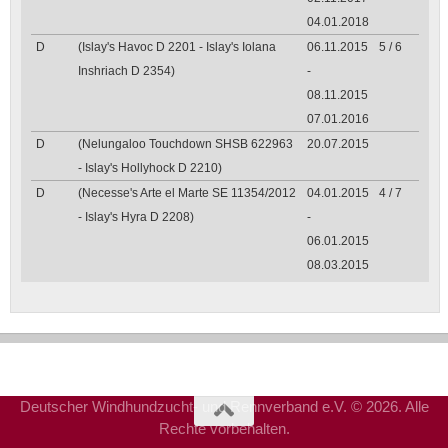
04.01.2018
D
(Islay's Havoc D 2201 - Islay's Iolana
06.11.2015
5 / 6
Inshriach D 2354)
-
08.11.2015
07.01.2016
D
(Nelungaloo Touchdown SHSB 622963
20.07.2015
- Islay's Hollyhock D 2210)
D
(Necesse's Arte el Marte SE 11354/2012
04.01.2015
4 / 7
- Islay's Hyra D 2208)
-
06.01.2015
08.03.2015
Deutscher Windhundzucht- und Rennverband e.V. © 2026. Alle
Rechte vorbehalten.