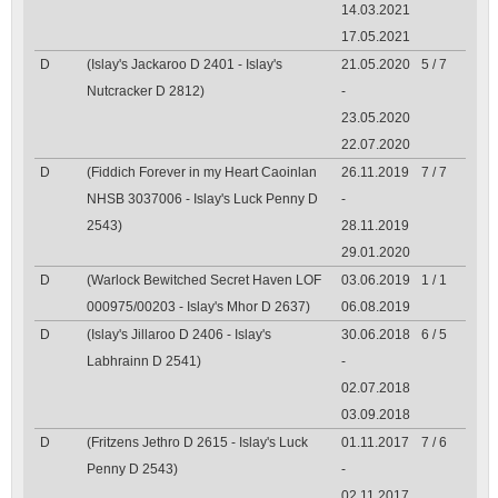
14.03.2021
17.05.2021
D
(Islay's Jackaroo D 2401 - Islay's
21.05.2020
5 / 7
Nutcracker D 2812)
-
23.05.2020
22.07.2020
D
(Fiddich Forever in my Heart Caoinlan
26.11.2019
7 / 7
NHSB 3037006 - Islay's Luck Penny D
-
2543)
28.11.2019
29.01.2020
D
(Warlock Bewitched Secret Haven LOF
03.06.2019
1 / 1
000975/00203 - Islay's Mhor D 2637)
06.08.2019
D
(Islay's Jillaroo D 2406 - Islay's
30.06.2018
6 / 5
Labhrainn D 2541)
-
02.07.2018
03.09.2018
D
(Fritzens Jethro D 2615 - Islay's Luck
01.11.2017
7 / 6
Penny D 2543)
-
02.11.2017