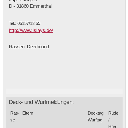
D - 31860 Emmerthal
Tel.: 05157/13 59
http://www.islays.de/
Rassen: Deerhound
Deck- und Wurfmeldungen:
Ras­
Eltern
Deck­tag
Rüde
se
Wurf­tag
/
Hün­