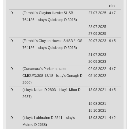
din
D
(Fernhill’s Clayton Hawke SHSB
27.07.2025
4 / 7
764186 - Islay's Quickstep D 3015)
-
28.07.2025
27.09.2025
D
(Fernhill's Clayton Hawke SHSB / LOS
20.07.2023
9 / 5
764186 - Islay's Quickstep D 3015)
-
21.07.2023
20.09.2023
D
(Cunamara's Parker at Irater
02.08.2022
4 / 7
CMKU/D/308-18/18 - Islay's Oonagh D
05.10.2022
2906)
D
(Islay's Nolan D 2803 - Islay's Mhor D
13.08.2021
4 / 5
2637)
-
15.08.2021
15.10.2021
D
(Islay's Labhrainn D 2541 - Islay's
13.03.2021
4 / 2
Muirne D 2638)
-