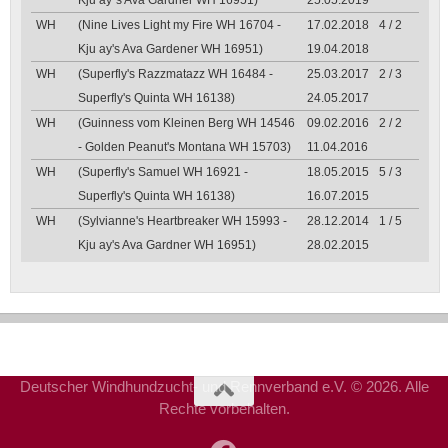
Kju ay´s Ava Gardner WH 16951)
25.05.2019
WH
(Nine Lives Light my Fire WH 16704 -
17.02.2018
4 / 2
Kju ay's Ava Gardener WH 16951)
19.04.2018
WH
(Superfly's Razzmatazz WH 16484 -
25.03.2017
2 / 3
Superfly's Quinta WH 16138)
24.05.2017
WH
(Guinness vom Kleinen Berg WH 14546
09.02.2016
2 / 2
- Golden Peanut's Montana WH 15703)
11.04.2016
WH
(Superfly's Samuel WH 16921 -
18.05.2015
5 / 3
Superfly's Quinta WH 16138)
16.07.2015
WH
(Sylvianne's Heartbreaker WH 15993 -
28.12.2014
1 / 5
Kju ay's Ava Gardner WH 16951)
28.02.2015
Deutscher Windhundzucht- und Rennverband e.V. © 2026. Alle
Rechte vorbehalten.