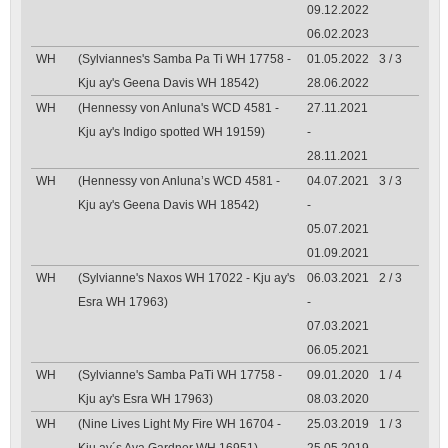
09.12.2022
06.02.2023
WH
(Sylviannes's Samba Pa Ti WH 17758 -
01.05.2022
3 / 3
Kju ay's Geena Davis WH 18542)
28.06.2022
WH
(Hennessy von Anluna's WCD 4581 -
27.11.2021
Kju ay's Indigo spotted WH 19159)
-
28.11.2021
WH
(Hennessy von Anluna’s WCD 4581 -
04.07.2021
3 / 3
Kju ay's Geena Davis WH 18542)
-
05.07.2021
01.09.2021
WH
(Sylvianne's Naxos WH 17022 - Kju ay's
06.03.2021
2 / 3
Esra WH 17963)
-
07.03.2021
06.05.2021
WH
(Sylvianne's Samba PaTi WH 17758 -
09.01.2020
1 / 4
Kju ay's Esra WH 17963)
08.03.2020
WH
(Nine Lives Light My Fire WH 16704 -
25.03.2019
1 / 3