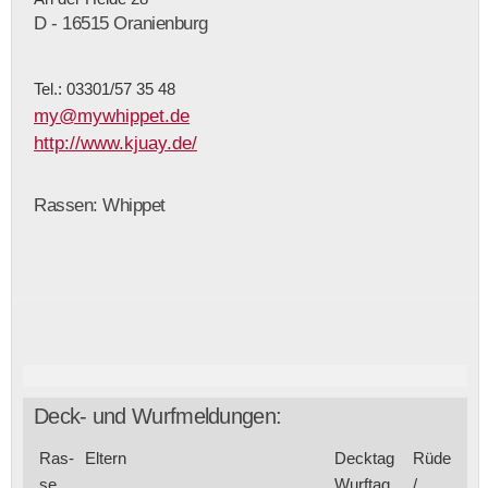
D - 16515 Oranienburg
Tel.: 03301/57 35 48
my@mywhippet.de
http://www.kjuay.de/
Rassen: Whippet
Deck- und Wurfmeldungen:
Ras­
Eltern
Deck­tag
Rüde
se
Wurf­tag
/