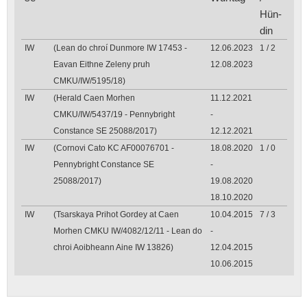
Hün­
din
IW
(Lean do chroí Dunmore IW 17453 -
12.06.2023
1 / 2
Eavan Eithne Zeleny pruh
12.08.2023
CMKU/IW/5195/18)
IW
(Herald Caen Morhen
11.12.2021
CMKU/IW/5437/19 - Pennybright
-
Constance SE 25088/2017)
12.12.2021
IW
(Cornovi Cato KC AF00076701 -
18.08.2020
1 / 0
Pennybright Constance SE
-
25088/2017)
19.08.2020
18.10.2020
IW
(Tsarskaya Prihot Gordey at Caen
10.04.2015
7 / 3
Morhen CMKU IW/4082/12/11 - Lean do
-
chroi Aoibheann Aine IW 13826)
12.04.2015
10.06.2015