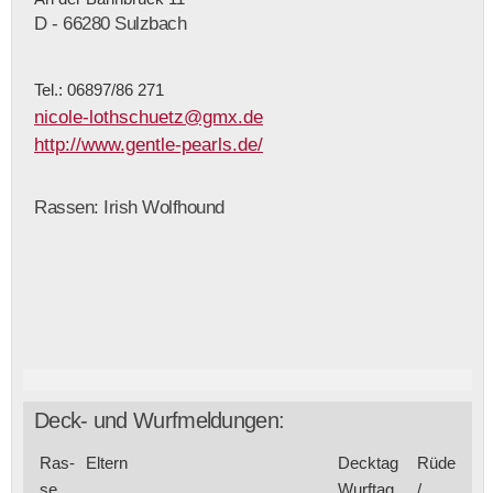
D - 66280 Sulzbach
Tel.: 06897/86 271
nicole-lothschuetz@gmx.de
http://www.gentle-pearls.de/
Rassen: Irish Wolfhound
Deck- und Wurfmeldungen:
Ras­
Eltern
Deck­tag
Rüde
se
Wurf­tag
/