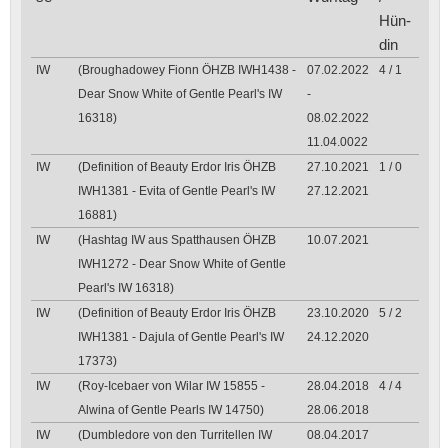
Hün­
din
IW
(Broughadowey Fionn ÖHZB IWH1438 -
07.02.2022
4 / 1
Dear Snow White of Gentle Pearl's IW
-
16318)
08.02.2022
11.04.0022
IW
(Definition of Beauty Erdor Iris ÖHZB
27.10.2021
1 / 0
IWH1381 - Evita of Gentle Pearl's IW
27.12.2021
16881)
IW
(Hashtag IW aus Spatthausen ÖHZB
10.07.2021
IWH1272 - Dear Snow White of Gentle
Pearl's IW 16318)
IW
(Definition of Beauty Erdor Iris ÖHZB
23.10.2020
5 / 2
IWH1381 - Dajula of Gentle Pearl's IW
24.12.2020
17373)
IW
(Roy-Icebaer von Wilar IW 15855 -
28.04.2018
4 / 4
Alwina of Gentle Pearls IW 14750)
28.06.2018
IW
(Dumbledore von den Turritellen IW
08.04.2017