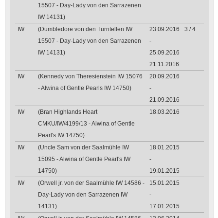
15507 - Day-Lady von den Sarrazenen
IW 14131)
IW
(Dumbledore von den Turritellen IW
23.09.2016
3 / 4
15507 - Day-Lady von den Sarrazenen
-
IW 14131)
25.09.2016
21.11.2016
IW
(Kennedy von Theresienstein IW 15076
20.09.2016
- Alwina of Gentle Pearls IW 14750)
-
21.09.2016
IW
(Bran Highlands Heart
18.03.2016
CMKU/IW/4199/13 - Alwina of Gentle
Pearl's IW 14750)
IW
(Uncle Sam von der Saalmühle IW
18.01.2015
15095 - Alwina of Gentle Pearl's IW
-
14750)
19.01.2015
IW
(Orwell jr. von der Saalmühle IW 14586 -
15.01.2015
Day-Lady von den Sarrazenen IW
-
14131)
17.01.2015