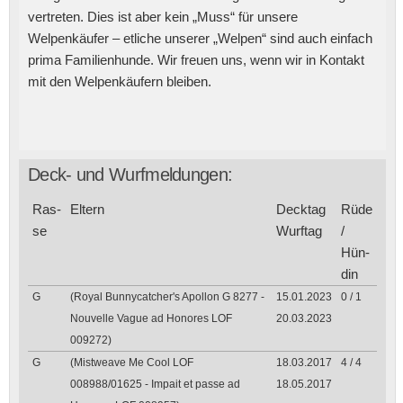
vertreten. Dies ist aber kein „Muss“ für unsere
Welpenkäufer – etliche unserer „Welpen“ sind auch einfach
prima Familienhunde. Wir freuen uns, wenn wir in Kontakt
mit den Welpenkäufern bleiben.
Deck- und Wurfmeldungen:
Ras­
Eltern
Deck­tag
Rüde
se
Wurf­tag
/
Hün­
din
G
(Royal Bunnycatcher's Apollon G 8277 -
15.01.2023
0 / 1
Nouvelle Vague ad Honores LOF
20.03.2023
009272)
G
(Mistweave Me Cool LOF
18.03.2017
4 / 4
008988/01625 - Impait et passe ad
18.05.2017