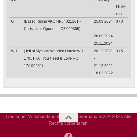
Hün­
din
G
(Basso Rising AKC HP64021201 -
25.09.2024
3 / 3
Christcile’s Oguenel LOF 009359)
-
26.09.2024
25.11.2024
WH
(Jeff of Mystical Wooden House WH
20.12.2021
3 / 5
17951 - All You Need Is Love ROI
-
17/100231)
21.12.2021
18.02.2022
Deutscher Windhundzucht- und Rennverband e.V. © 2026. Alle
Rechte vorbehalten.