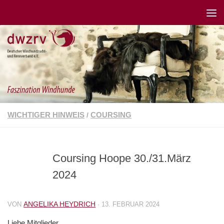
WICHTIGER HINWEIS
COURSING
/
Coursing Hoope 30./31.März
2024
ANGELIKA HEYDRICH
VON
·
13. FEBRUAR 2024
Liebe Mitglieder,