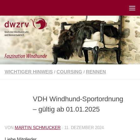
WICHTIGER HINWEIS
COURSING
RENNEN
/
/
VDH Windhund-Sportordnung
– gültig ab 01.01.2025
MARTIN SCHMUCKER
VON
·
11. DEZEMBER 2024
Liebe Mitglieder,