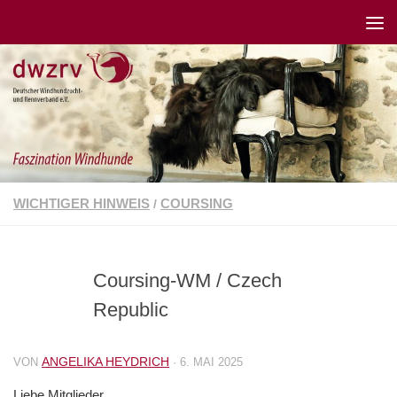
WICHTIGER HINWEIS
COURSING
/
Coursing-WM / Czech
Republic
ANGELIKA HEYDRICH
VON
·
6. MAI 2025
Liebe Mitglieder,