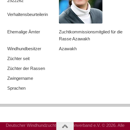
2522262
Verhaltensbeurteilerin
Ehemalige Ämter
Zuchtkommissionsmitglied für die
Rasse Azawakh
Windhundbesitzer
Azawakh
Züchter seit
Züchter der Rassen
Zwingername
Sprachen
Deutscher Windhundzucht- und Rennverband e.V. © 2026. Alle