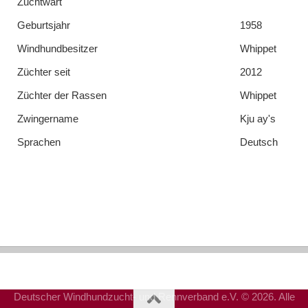
Zuchtwart
Geburtsjahr
1958
Windhundbesitzer
Whippet
Züchter seit
2012
Züchter der Rassen
Whippet
Zwingername
Kju ay's
Sprachen
Deutsch
Deutscher Windhundzucht- und Rennverband e.V. © 2026. Alle