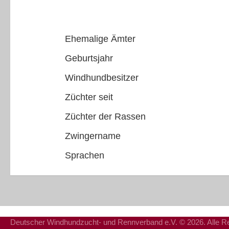
Ehemalige Ämter
Geburtsjahr
Windhundbesitzer
Züchter seit
Züchter der Rassen
Zwingername
Sprachen
Deutscher Windhundzucht- und Rennverband e.V. © 2026. Alle Re