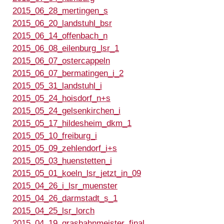
2015_06_28_mertingen_s
2015_06_20_landstuhl_bsr
2015_06_14_offenbach_n
2015_06_08_eilenburg_lsr_1
2015_06_07_ostercappeln
2015_06_07_bermatingen_i_2
2015_05_31_landstuhl_i
2015_05_24_hoisdorf_n+s
2015_05_24_gelsenkirchen_i
2015_05_17_hildesheim_dkm_1
2015_05_10_freiburg_i
2015_05_09_zehlendorf_i+s
2015_05_03_huenstetten_i
2015_05_01_koeln_lsr_jetzt_in_09
2015_04_26_i_lsr_muenster
2015_04_26_darmstadt_s_1
2015_04_25_lsr_lorch
2015_04_19_grasbahnmeister_final