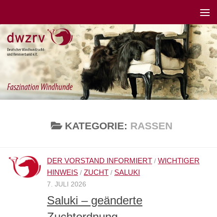
KATEGORIE:
RASSEN
DER VORSTAND INFORMIERT
WICHTIGER
/
HINWEIS
ZUCHT
SALUKI
/
/
7. JULI 2026
Saluki – geänderte
Zuchtordnung